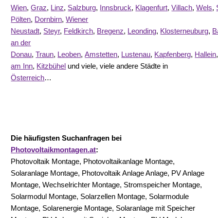
Wien
,
Graz
,
Linz
,
Salzburg
,
Innsbruck
,
Klagenfurt
,
Villach
,
Wels
,
Pölten
,
Dornbirn
,
Wiener
Neustadt
,
Steyr
,
Feldkirch
,
Bregenz
,
Leonding
,
Klosterneuburg
,
B
an der
Donau
,
Traun
,
Leoben
,
Amstetten
,
Lustenau
,
Kapfenberg
,
Hallein
am Inn
,
Kitzbühel
und viele, viele andere Städte in
Österreich
…
Die häufigsten Suchanfragen bei
Photovoltaikmontagen.at
:
Photovoltaik Montage, Photovoltaikanlage Montage,
Solaranlage Montage, Photovoltaik Anlage Anlage, PV Anlage
Montage, Wechselrichter Montage, Stromspeicher Montage,
Solarmodul Montage, Solarzellen Montage, Solarmodule
Montage, Solarenergie Montage, Solaranlage mit Speicher